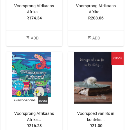
Voorsprong Afrikaans
Voorsprong Afrikaans
Afrika...
Afrika...
R174.34
R208.06
shopping_cart
shopping_cart
ADD
ADD
eBook
Voorsprong Afrikaans
Voorspoed van Bo in
Afrika...
konteks...
R216.23
R21.00