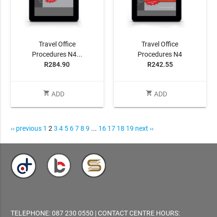
Travel Office
Travel Office
Procedures N4...
Procedures N4
R284.90
R242.55
shopping_cart
shopping_cart
ADD
ADD
‹‹ previous
1
2
3
4
5
6
7
8
9
...
16
17
18
19
next ››
TELEPHONE: 087 230 0550 | CONTACT CENTRE HOURS: