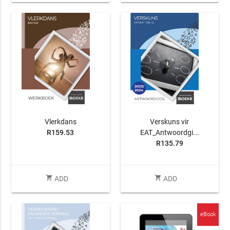
Vlerkdans
Verskuns vir
R159.53
EAT_Antwoordgi...
R135.79
shopping_cart
shopping_cart
ADD
ADD
eBook