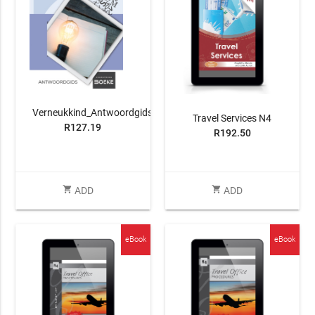
Verneukkind_Antwoordgids
Travel Services N4
R127.19
R192.50
shopping_cart
shopping_cart
ADD
ADD
eBook
eBook