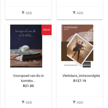
shopping_cart
shopping_cart
ADD
ADD
eBook
Voorspoed van Bo in
Vlerkdans_Antwoordgids
konteks...
R127.19
R21.00
shopping_cart
shopping_cart
ADD
ADD